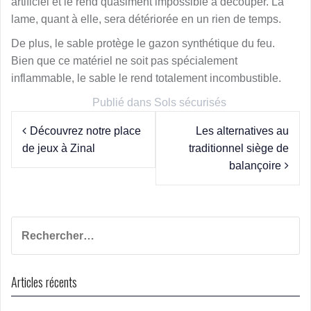
artificiel et le rend quasiment impossible à découper. La
lame, quant à elle, sera détériorée en un rien de temps.
De plus, le sable protège le gazon synthétique du feu.
Bien que ce matériel ne soit pas spécialement
inflammable, le sable le rend totalement incombustible.
Publié dans
Sols sécurisés
Navigation
Découvrez notre place
Les alternatives au
de jeux à Zinal
traditionnel siège de
de
balançoire
l’article
Rechercher :
Articles récents