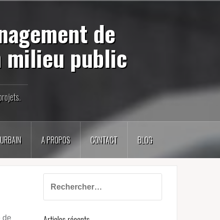
énagement de
 milieu public
rojets.
 URBAIN
A PROPOS
CONTACT
BLOG
Rechercher :
Articles récents
e de