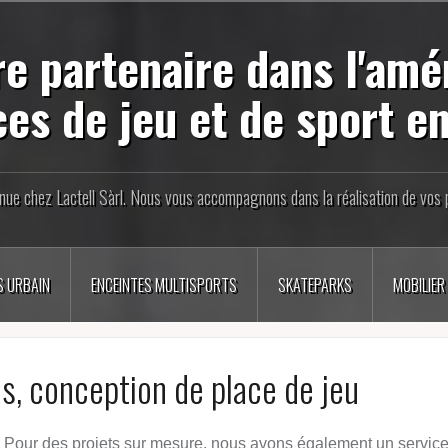
re partenaire dans l'am
ces de jeu et de sport en
nue chez Lactell Sàrl. Nous vous accompagnons dans la réalisation de vos p
S URBAIN
ENCEINTES MULTISPORTS
SKATEPARKS
MOBILIER
s, conception de place de jeu
. Pour des projets sur mesure, nous avons également un servic