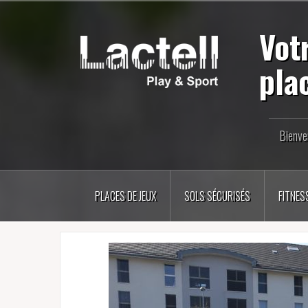
Aller
au
Vot
contenu
principal
pla
Bienve
PLACES DE JEUX
SOLS SÉCURISÉS
FITNES