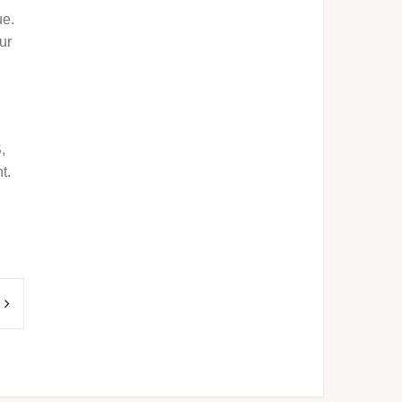
ue.
ur
,
t.