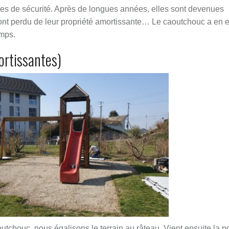
es de sécurité. Après de longues années, elles sont devenues
 ont perdu de leur propriété amortissante… Le caoutchouc a en e
emps.
ortissantes)
aoutchouc, nous égalisons le terrain au râteau. Vient ensuite la 